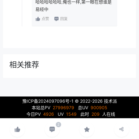
哈哈哈哈哈哈,俺也一样,第一眼在想谁是
易经中
点赞
回复
相关推荐
豫ICP备2024097096号-1
© 2022-2026 技术派
本站总PV
27996979
总UV
900905
今日PV
4926
UV
1549
此时
209
人在线