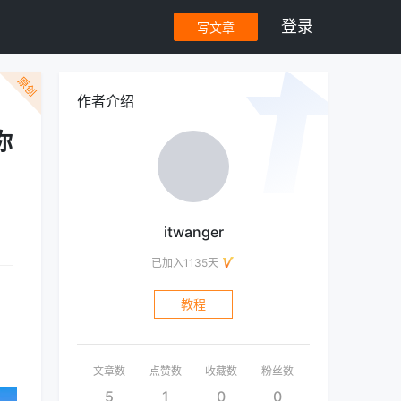
登录
写文章
原创
作者介绍
你
itwanger
已加入1135天
教程
文章数
点赞数
收藏数
粉丝数
5
1
0
0