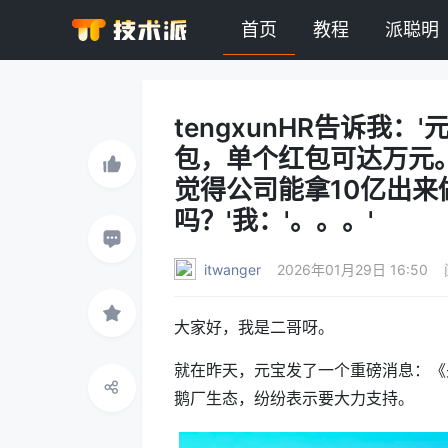
首页
教程
派聪明
tengxunHR告诉我：
包，单个红包可达万元。
觉得公司能拿10亿出
吗？'我：'。。。'
itwanger
2026年01月29日 16:50
大家好，我是二哥呀。
就在昨天，元宝发了一个重磅消息：《
鹅厂生态，纷纷表示要大力支持。