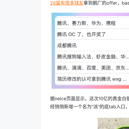
26届有很多球友
拿到鹅厂的offer，
据neice页面显示，这次10亿的真金白
经悄悄新增一个名为"派"的底tab入口，