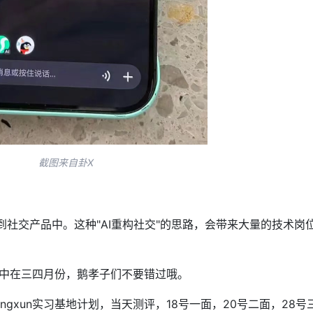
截图来自卦X
整合到社交产品中。这种"AI重构社交"的思路，会带来大量的技术岗
。
中在三四月份，鹅孝子们不要错过哦。
engxun实习基地计划，当天测评，18号一面，20号二面，28号