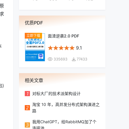
原
求
优质PDF
面渣逆袭2.0 PDF
本
9.1
335693
77433
相关文章
包)
1
对标大厂的技术派架构设计
淘宝 10 年，高并发分布式架构演进之
2
路
我用ChatGPT，给RabbitMQ加了个
3
连接池