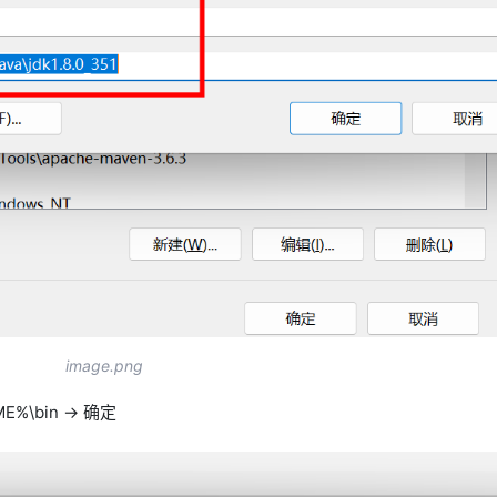
image.png
%\bin -> 确定