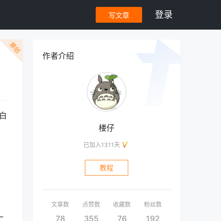
登录
写文章
原创
作者介绍
白
楼仔
已加入1311天
教程
、
文章数
点赞数
收藏数
粉丝数
一
78
355
76
192