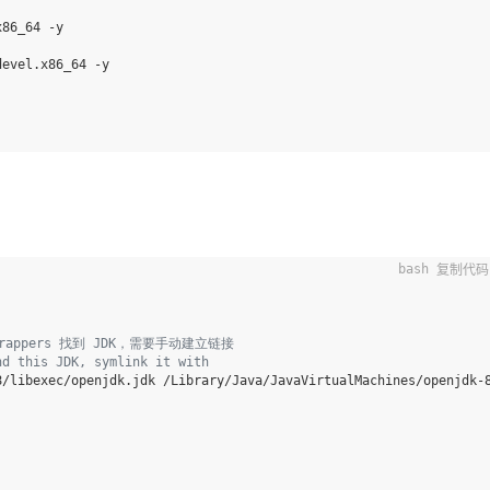
evel.x86_64 -y

复制代码
appers 找到 JDK，需要手动建立链接
nd this JDK, symlink it with
/libexec/openjdk.jdk /Library/Java/JavaVirtualMachines/openjdk-8