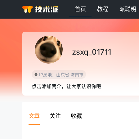
首页
教程
派聪明
zsxq_01711
IP属地：山东省·济南市
点击添加简介，让大家认识你吧
文章
关注
收藏