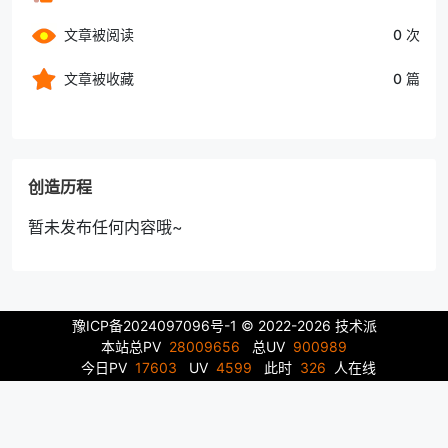
文章被阅读
0 次
文章被收藏
0 篇
创造历程
暂未发布任何内容哦~
豫ICP备2024097096号-1
© 2022-2026 技术派
本站总PV
28009656
总UV
900989
今日PV
17603
UV
4599
此时
326
人在线