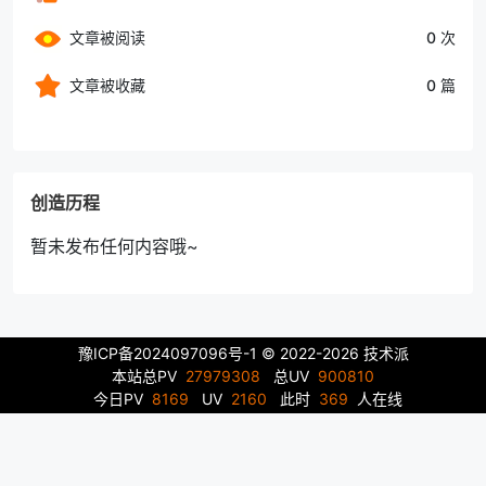
文章被阅读
0 次
文章被收藏
0 篇
创造历程
暂未发布任何内容哦~
豫ICP备2024097096号-1
© 2022-2026 技术派
本站总PV
27979308
总UV
900810
今日PV
8169
UV
2160
此时
369
人在线