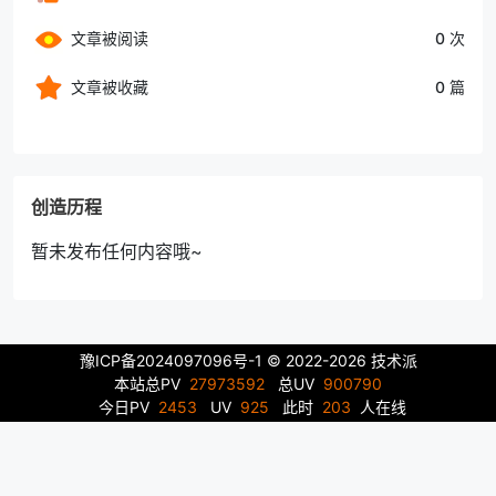
文章被阅读
0 次
文章被收藏
0 篇
创造历程
暂未发布任何内容哦~
豫ICP备2024097096号-1
© 2022-2026 技术派
本站总PV
27973592
总UV
900790
今日PV
2453
UV
925
此时
203
人在线