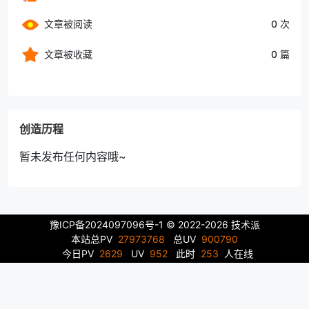
文章被阅读
0 次
文章被收藏
0 篇
创造历程
暂未发布任何内容哦~
豫ICP备2024097096号-1
© 2022-2026 技术派
本站总PV
27973768
总UV
900790
今日PV
2629
UV
952
此时
253
人在线