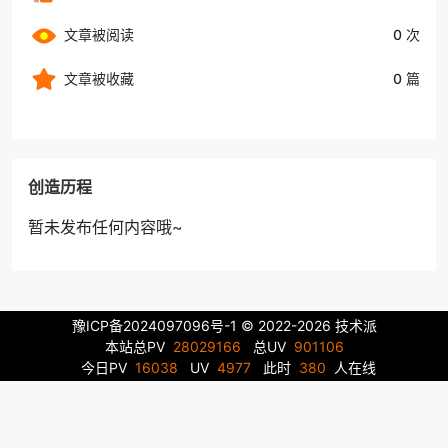
文章被阅读
0 次
文章被收藏
0 篇
创造历程
暂未发布任何内容哦~
豫ICP备2024097096号-1
© 2022-2026 技术派
本站总PV
28029166
总UV
901106
今日PV
16038
UV
4977
此时
380
人在线