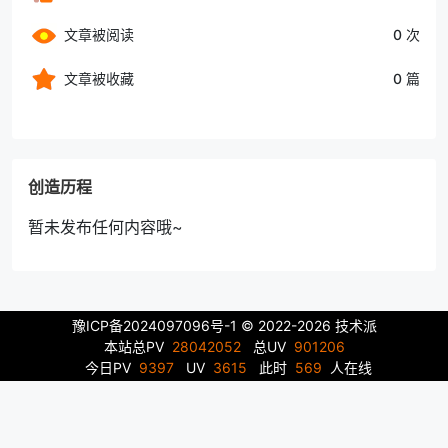
文章被阅读
0 次
文章被收藏
0 篇
创造历程
暂未发布任何内容哦~
豫ICP备2024097096号-1
© 2022-2026 技术派
本站总PV
28042052
总UV
901206
今日PV
9397
UV
3615
此时
569
人在线