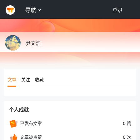
导航
登录
尹文浩
文章
关注
收藏
个人成就
已发布文章
0 篇
文章被点赞
0 次