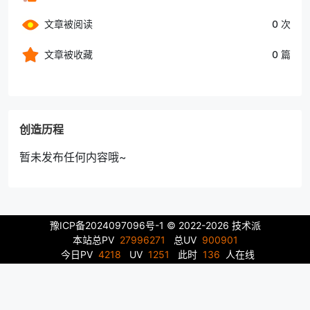
文章被阅读
0 次
文章被收藏
0 篇
创造历程
暂未发布任何内容哦~
豫ICP备2024097096号-1
© 2022-2026 技术派
本站总PV
27996271
总UV
900901
今日PV
4218
UV
1251
此时
136
人在线