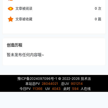
文章被阅读
0 次
文章被收藏
0 篇
创造历程
暂未发布任何内容哦~
豫ICP备2024097096号-1
© 2022-2026 技术派
本站总PV
28044021
总UV
901214
今日PV
11366
UV
4043
此时
594
人在线