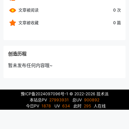
文章被阅读
0 次
文章被收藏
0 篇
创造历程
暂未发布任何内容哦~
豫ICP备2024097096号-1
© 2022-2026 技术派
本站总PV
27993931
总UV
900892
今日PV
1878
UV
634
此时
295
人在线