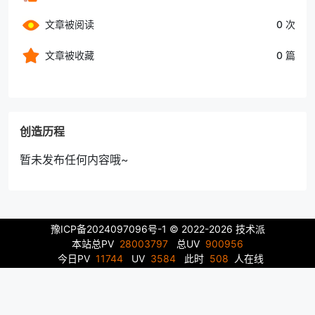
文章被阅读
0 次
文章被收藏
0 篇
创造历程
暂未发布任何内容哦~
豫ICP备2024097096号-1
© 2022-2026 技术派
本站总PV
28003797
总UV
900956
今日PV
11744
UV
3584
此时
508
人在线