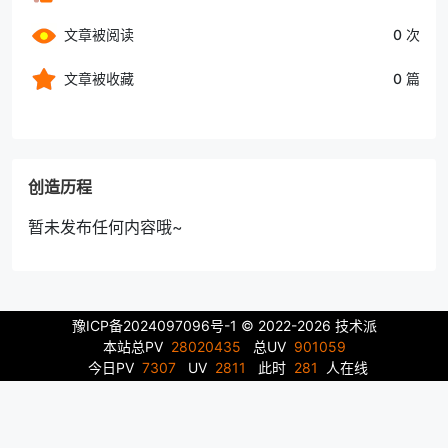
文章被阅读
0 次
文章被收藏
0 篇
创造历程
暂未发布任何内容哦~
豫ICP备2024097096号-1
© 2022-2026 技术派
本站总PV
28020435
总UV
901059
今日PV
7307
UV
2811
此时
281
人在线