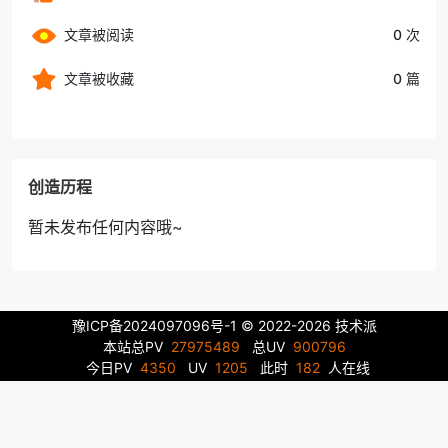
文章被阅读
0 次
文章被收藏
0 篇
创造历程
暂未发布任何内容哦~
豫ICP备2024097096号-1
© 2022-2026 技术派
本站总PV
27975489
总UV
900796
今日PV
4350
UV
1205
此时
182
人在线