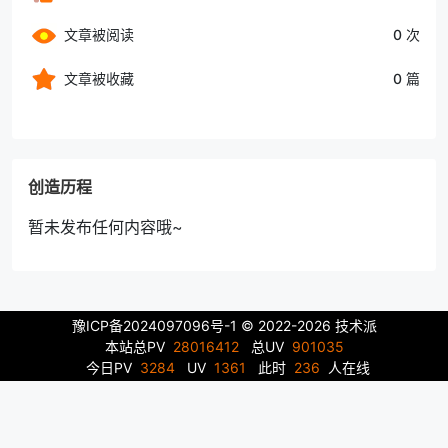
文章被阅读
0 次
文章被收藏
0 篇
创造历程
暂未发布任何内容哦~
豫ICP备2024097096号-1
© 2022-2026 技术派
本站总PV
28016412
总UV
901035
今日PV
3284
UV
1361
此时
236
人在线