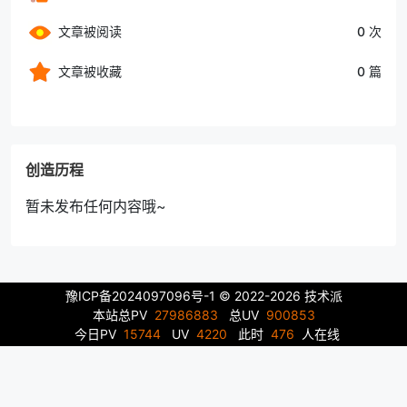
文章被阅读
0 次
文章被收藏
0 篇
创造历程
暂未发布任何内容哦~
豫ICP备2024097096号-1
© 2022-2026 技术派
本站总PV
27986883
总UV
900853
今日PV
15744
UV
4220
此时
476
人在线