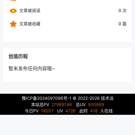
文章被阅读
0 次
文章被收藏
0 篇
创造历程
暂未发布任何内容哦~
豫ICP备2024097096号-1
© 2022-2026 技术派
本站总PV
27989196
总UV
900868
今日PV
18057
UV
4726
此时
418
人在线