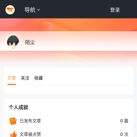
导航
登录
陌尘
文章
关注
收藏
个人成就
已发布文章
0 篇
文章被点赞
0 次