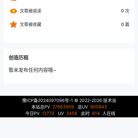
文章被阅读
0 次
文章被收藏
0 篇
创造历程
暂未发布任何内容哦~
豫ICP备2024097096号-1
© 2022-2026 技术派
本站总PV
27983909
总UV
900843
今日PV
12770
UV
3456
此时
614
人在线