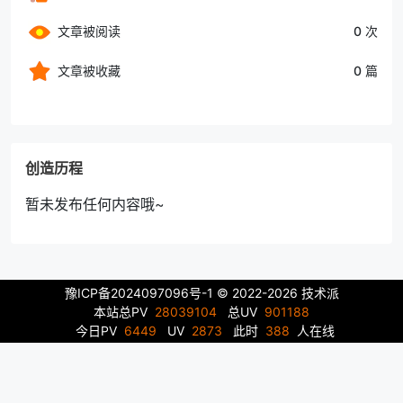
文章被阅读
0 次
文章被收藏
0 篇
创造历程
暂未发布任何内容哦~
豫ICP备2024097096号-1
© 2022-2026 技术派
本站总PV
28039104
总UV
901188
今日PV
6449
UV
2873
此时
388
人在线