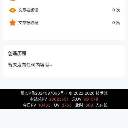
文章被阅读
0 次
文章被收藏
0 篇
创造历程
暂未发布任何内容哦~
豫ICP备2024097096号-1
© 2022-2026 技术派
本站总PV
28023591
总UV
901078
今日PV
10463
UV
3755
此时
360
人在线