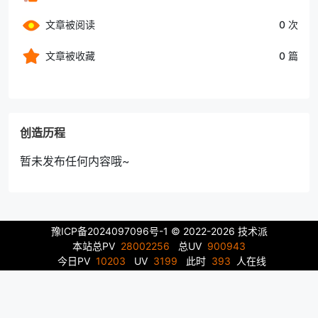
文章被阅读
0 次
文章被收藏
0 篇
创造历程
暂未发布任何内容哦~
豫ICP备2024097096号-1
© 2022-2026 技术派
本站总PV
28002256
总UV
900943
今日PV
10203
UV
3199
此时
393
人在线