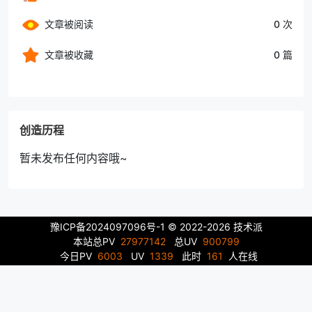
文章被阅读
0 次
文章被收藏
0 篇
创造历程
暂未发布任何内容哦~
豫ICP备2024097096号-1
© 2022-2026 技术派
本站总PV
27977142
总UV
900799
今日PV
6003
UV
1339
此时
161
人在线