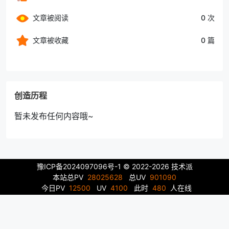
文章被阅读
0 次
文章被收藏
0 篇
创造历程
暂未发布任何内容哦~
豫ICP备2024097096号-1
© 2022-2026 技术派
本站总PV
28025628
总UV
901090
今日PV
12500
UV
4100
此时
480
人在线