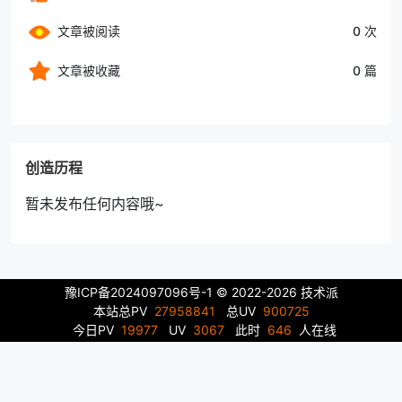
文章被阅读
0 次
文章被收藏
0 篇
创造历程
暂未发布任何内容哦~
豫ICP备2024097096号-1
© 2022-2026 技术派
本站总PV
27958841
总UV
900725
今日PV
19977
UV
3067
此时
646
人在线