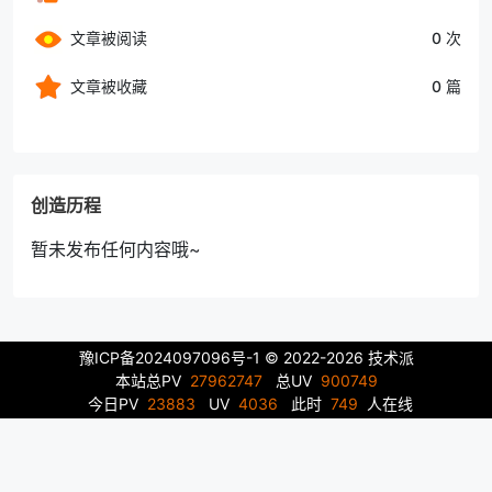
文章被阅读
0 次
文章被收藏
0 篇
创造历程
暂未发布任何内容哦~
豫ICP备2024097096号-1
© 2022-2026 技术派
本站总PV
27962747
总UV
900749
今日PV
23883
UV
4036
此时
749
人在线