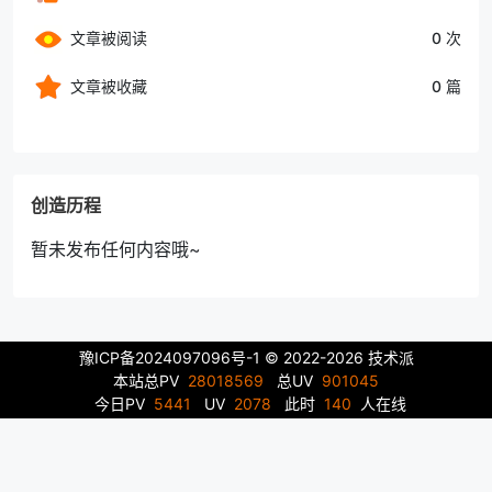
文章被阅读
0 次
文章被收藏
0 篇
创造历程
暂未发布任何内容哦~
豫ICP备2024097096号-1
© 2022-2026 技术派
本站总PV
28018569
总UV
901045
今日PV
5441
UV
2078
此时
140
人在线