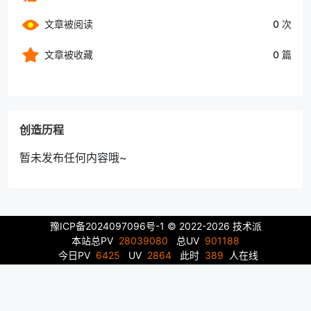
文章被阅读
0 次
文章被收藏
0 篇
创造历程
暂未发布任何内容哦~
豫ICP备2024097096号-1
© 2022-2026 技术派
本站总PV
28039080
总UV
901188
今日PV
6425
UV
2864
此时
389
人在线