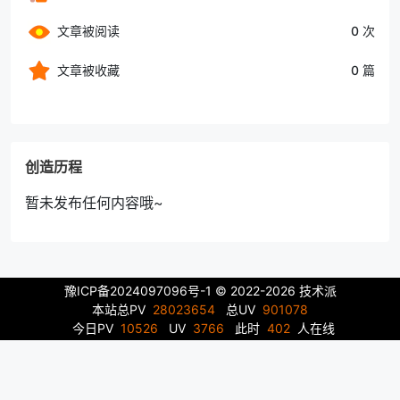
文章被阅读
0 次
文章被收藏
0 篇
创造历程
暂未发布任何内容哦~
豫ICP备2024097096号-1
© 2022-2026 技术派
本站总PV
28023654
总UV
901078
今日PV
10526
UV
3766
此时
402
人在线