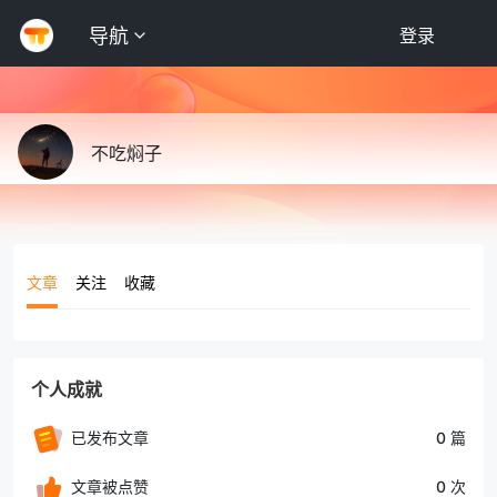
导航
登录
不吃焖子
文章
关注
收藏
个人成就
已发布文章
0 篇
文章被点赞
0 次