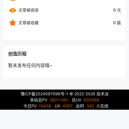
文章被阅读
0 次
文章被收藏
0 篇
创造历程
暂未发布任何内容哦~
豫ICP备2024097096号-1
© 2022-2026 技术派
本站总PV
28011491
总UV
900996
今日PV
19438
UV
4997
此时
342
人在线