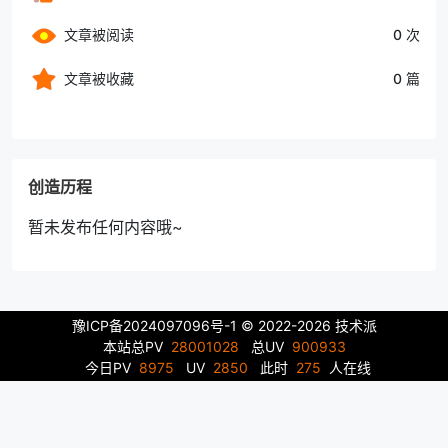
文章被阅读
0 次
文章被收藏
0 篇
创造历程
暂未发布任何内容哦~
豫ICP备2024097096号-1
© 2022-2026 技术派
本站总PV
28001028
总UV
900933
今日PV
8975
UV
2850
此时
275
人在线