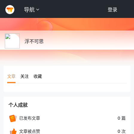
导航
登录
浮不可思
文章
关注
收藏
个人成就
已发布文章
0 篇
文章被点赞
0 次