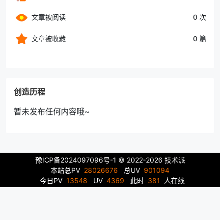
文章被阅读
0 次
文章被收藏
0 篇
创造历程
暂未发布任何内容哦~
豫ICP备2024097096号-1
© 2022-2026 技术派
本站总PV
28026676
总UV
901094
今日PV
13548
UV
4369
此时
381
人在线