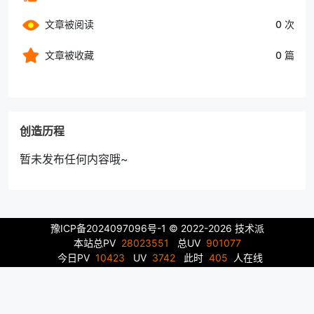
文章被阅读
0 次
文章被收藏
0 篇
创造历程
暂未发布任何内容哦~
豫ICP备2024097096号-1
© 2022-2026 技术派
本站总PV
28023551
总UV
901077
今日PV
10423
UV
3742
此时
405
人在线