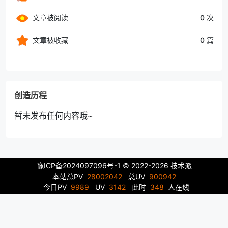
文章被阅读
0 次
文章被收藏
0 篇
创造历程
暂未发布任何内容哦~
豫ICP备2024097096号-1
© 2022-2026 技术派
本站总PV
28002042
总UV
900942
今日PV
9989
UV
3142
此时
348
人在线