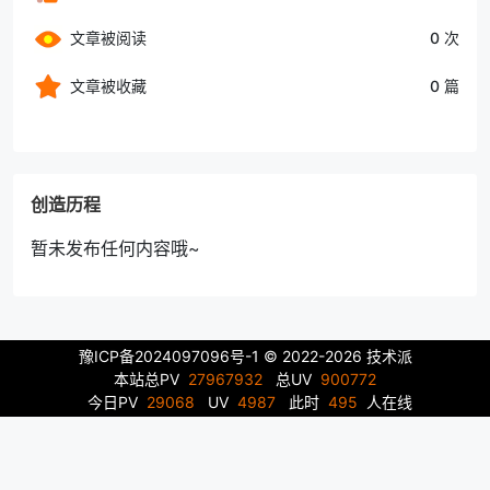
文章被阅读
0 次
文章被收藏
0 篇
创造历程
暂未发布任何内容哦~
豫ICP备2024097096号-1
© 2022-2026 技术派
本站总PV
27967932
总UV
900772
今日PV
29068
UV
4987
此时
495
人在线