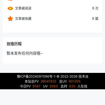
文章被阅读
0 次
文章被收藏
0 篇
创造历程
暂未发布任何内容哦~
豫ICP备2024097096号-1
© 2022-2026 技术派
本站总PV
28041822
总UV
901205
今日PV
9167
UV
3563
此时
633
人在线