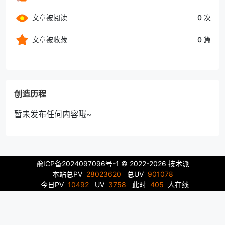
文章被阅读
0 次
文章被收藏
0 篇
创造历程
暂未发布任何内容哦~
豫ICP备2024097096号-1
© 2022-2026 技术派
本站总PV
28023620
总UV
901078
今日PV
10492
UV
3758
此时
405
人在线