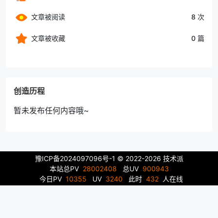
文章被阅读
8 次
文章被收藏
0 篇
创造历程
暂未发布任何内容哦~
豫ICP备2024097096号-1
© 2022-2026 技术派
本站总PV
28002408
总UV
900943
今日PV
10355
UV
3240
此时
432
人在线