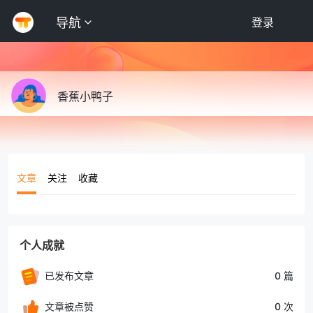
导航
登录
香蕉小鸭子
文章
关注
收藏
个人成就
已发布文章
0 篇
文章被点赞
0 次