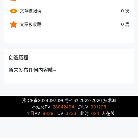
文章被阅读
0 次
文章被收藏
0 篇
创造历程
暂未发布任何内容哦~
豫ICP备2024097096号-1
© 2022-2026 技术派
本站总PV
28042494
总UV
901208
今日PV
9839
UV
3733
此时
624
人在线