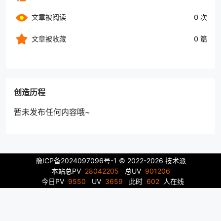
文章被阅读
0 次
文章被收藏
0 篇
创造历程
暂未发布任何内容哦~
豫ICP备2024097096号-1
© 2022-2026 技术派
本站总PV
28042205
总UV
901206
今日PV
9550
UV
3659
此时
602
人在线