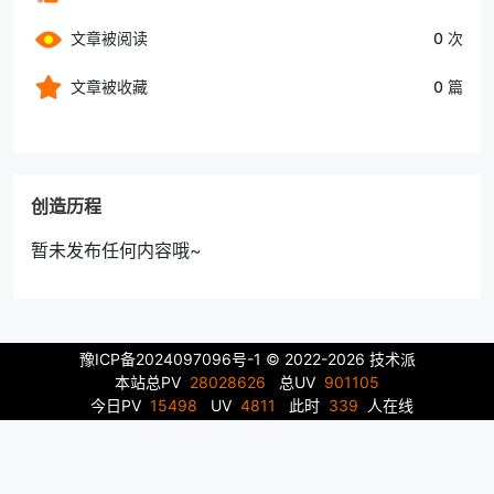
文章被阅读
0 次
文章被收藏
0 篇
创造历程
暂未发布任何内容哦~
豫ICP备2024097096号-1
© 2022-2026 技术派
本站总PV
28028626
总UV
901105
今日PV
15498
UV
4811
此时
339
人在线