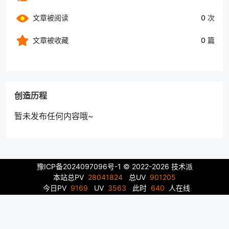
文章被阅读
0 次
文章被收藏
0 篇
创造历程
暂未发布任何内容哦~
豫ICP备2024097096号-1
© 2022-2026 技术派
本站总PV
28041824
总UV
901205
今日PV
9169
UV
3563
此时
640
人在线