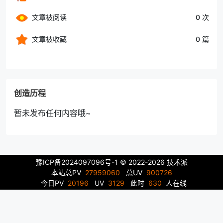
文章被阅读
0 次
文章被收藏
0 篇
创造历程
暂未发布任何内容哦~
豫ICP备2024097096号-1
© 2022-2026 技术派
本站总PV
27959060
总UV
900726
今日PV
20196
UV
3129
此时
630
人在线