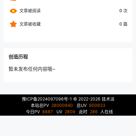
文章被阅读
0 次
文章被收藏
0 篇
创造历程
暂未发布任何内容哦~
豫ICP备2024097096号-1
© 2022-2026 技术派
本站总PV
28000940
总UV
900933
今日PV
8887
UV
2809
此时
286
人在线