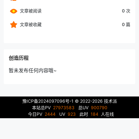
文章被阅读
0 次
文章被收藏
0 篇
创造历程
暂未发布任何内容哦~
豫ICP备2024097096号-1
© 2022-2026 技术派
本站总PV
27973583
总UV
900790
今日PV
2444
UV
923
此时
184
人在线