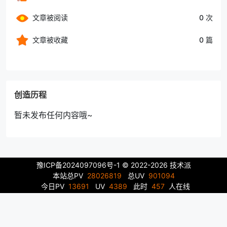
文章被阅读
0 次
文章被收藏
0 篇
创造历程
暂未发布任何内容哦~
豫ICP备2024097096号-1
© 2022-2026 技术派
本站总PV
28026819
总UV
901094
今日PV
13691
UV
4389
此时
457
人在线