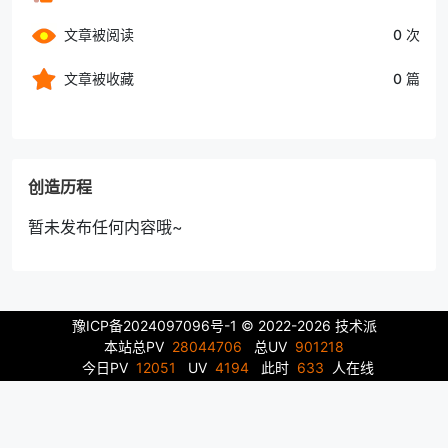
文章被阅读
0 次
文章被收藏
0 篇
创造历程
暂未发布任何内容哦~
豫ICP备2024097096号-1
© 2022-2026 技术派
本站总PV
28044706
总UV
901218
今日PV
12051
UV
4194
此时
633
人在线