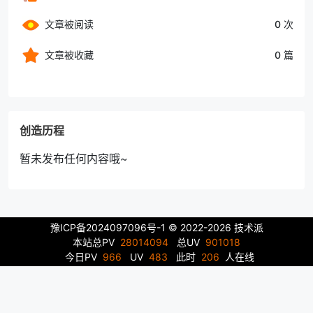
文章被阅读
0 次
文章被收藏
0 篇
创造历程
暂未发布任何内容哦~
豫ICP备2024097096号-1
© 2022-2026 技术派
本站总PV
28014094
总UV
901018
今日PV
966
UV
483
此时
206
人在线