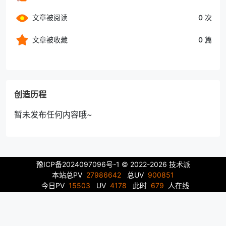
文章被阅读
0 次
文章被收藏
0 篇
创造历程
暂未发布任何内容哦~
豫ICP备2024097096号-1
© 2022-2026 技术派
本站总PV
27986642
总UV
900851
今日PV
15503
UV
4178
此时
679
人在线